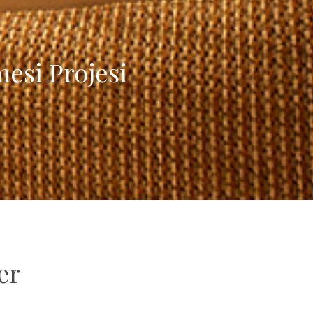
esi Projesi
er