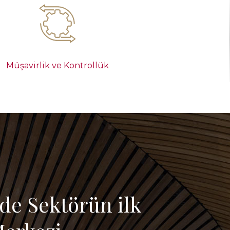
Müşavirlik ve Kontrollük
'de Sektörün ilk