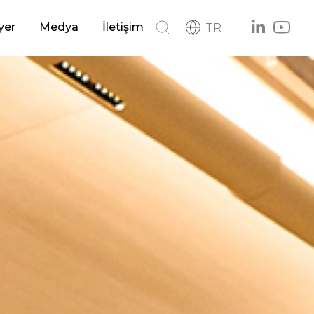
Deniz ve Kıyı Yapıları
yer
Medya
İletişim
TR
si
Haberler
Havalimanları
Katalog
Logo
 Sistemler
Otoyollar ve Devlet Yolları