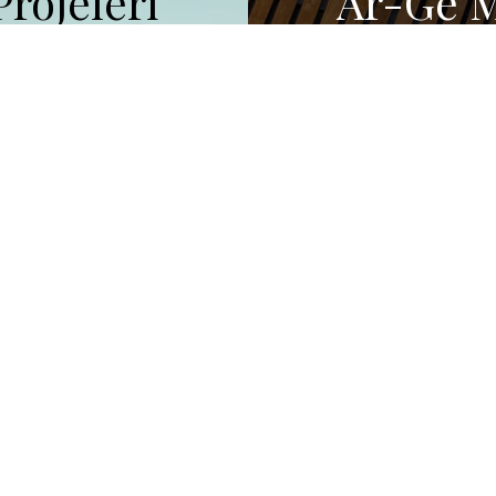
Projeleri
Ar-Ge M
Projeler
Ar-Ge
Dünyada Yüksel Proje