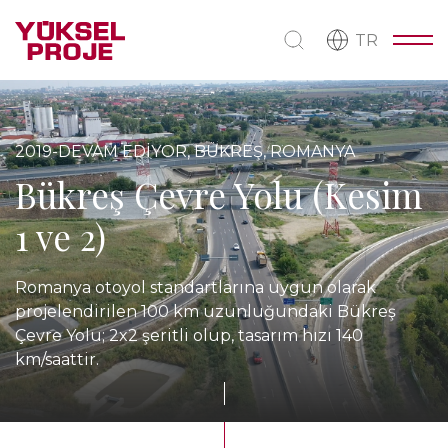
TR
2019-DEVAM EDİYOR, BÜKREŞ, ROMANYA
Bükreş Çevre Yolu (Kesim
1 ve 2)
Romanya otoyol standartlarına uygun olarak
projelendirilen 100 km uzunluğundaki Bükreş
Çevre Yolu; 2x2 şeritli olup, tasarım hızı 140
km/saattir.