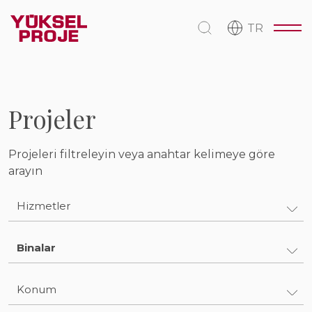
TR
Projeler
Projeleri filtreleyin veya anahtar kelimeye göre
arayın
Hizmetler
Mühendislik ve Tasarım
Binalar
Müşavirlik ve Kontrollük
Binalar
Konum