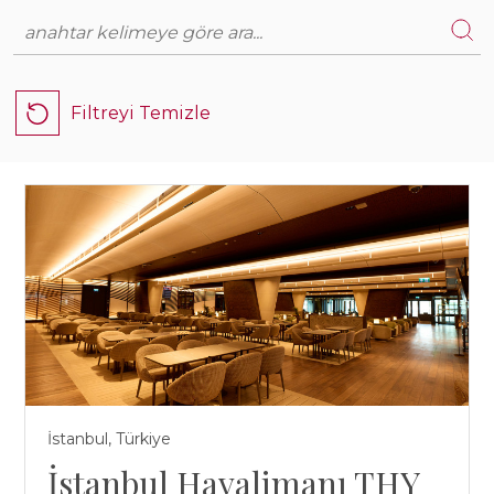
Demiryolu
AFRİKA
Deniz ve Kıyı Yapıları
ASYA
Endüstriyel Tesisler
Filtreyi Temizle
AVRUPA
Petrol, Gaz, Enerji
TÜRKİYE
Havalimanları
Köprüler ve Viyadükler
Metro, Hafif Raylı Sistemler ve Tramvaylar
Otoyollar ve Devlet Yolları
Altyapı
İstanbul, Türkiye
Tüneller
İstanbul Havalimanı THY