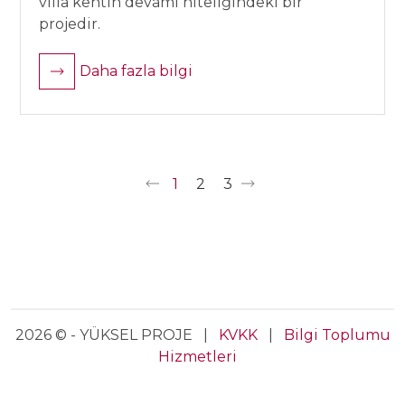
villa kentin devamı niteliğindeki bir
projedir.
Daha fazla bilgi
1
2
3
2026 © - YÜKSEL PROJE |
KVKK
|
Bilgi Toplumu
Hizmetleri