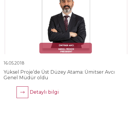
16.05.2018
1
Yüksel Proje’de Üst Düzey Atama: Ümitser Avcı
Y
Genel Müdür oldu
K
Detaylı bilgi