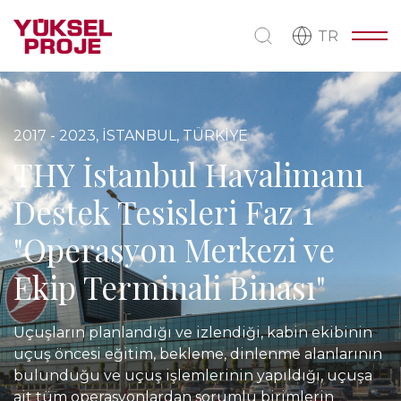
TR
2017 - 2023, İSTANBUL, TÜRKİYE
THY İstanbul Havalimanı
Destek Tesisleri Faz 1
"Operasyon Merkezi ve
Ekip Terminali Binası"
Uçuşların planlandığı ve izlendiği, kabin ekibinin
uçuş öncesi eğitim, bekleme, dinlenme alanlarının
bulunduğu ve uçuş işlemlerinin yapıldığı, uçuşa
ait tüm operasyonlardan sorumlu birimlerin