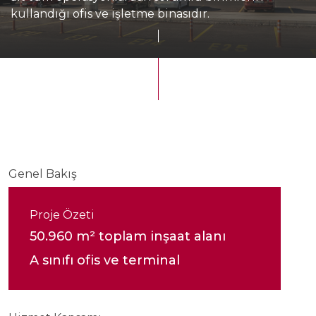
kullandığı ofis ve işletme binasıdır.
Genel Bakış
Proje Özeti
50.960 m² toplam inşaat alanı
A sınıfı ofis ve terminal