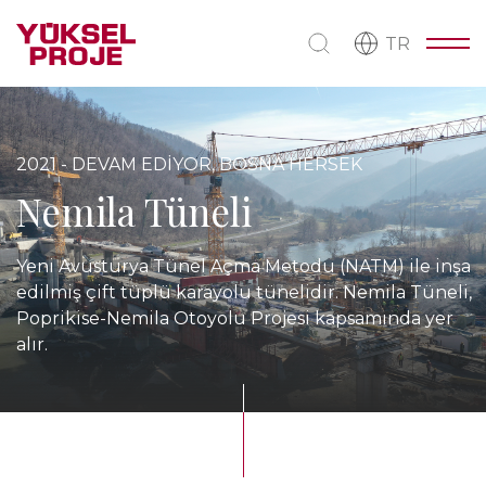
TR
2021 - DEVAM EDİYOR, BOSNA HERSEK
Nemila Tüneli
Yeni Avusturya Tünel Açma Metodu (NATM) ile inşa
edilmiş çift tüplü karayolu tünelidir. Nemila Tüneli,
Poprikise-Nemila Otoyolu Projesi kapsamında yer
alır.